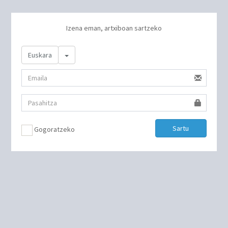
Izena eman, artxiboan sartzeko
Toggle Dropdown
Euskara
Sartu
Gogoratzeko